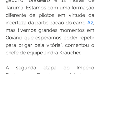
gaúcho, brasileiro e 12 Horas de 
Tarumã. Estamos com uma formação 
diferente de pilotos em virtude da 
incerteza da participação do carro 
#2
, 
mas tivemos grandes momentos em 
Goiânia que esperamos poder repetir 
para brigar pela vitória”, comentou o 
chefe de equipe Jindra Kraucher.
A segunda etapa do Império 
Endurance Brasil, em Interlagos, 
acontece neste sábado (21) e terá 
quatro horas de duração. A prova 
tem largada às 11h30 e transmissão 
ao vivo, via TV no canal Bandsports e 
pela internet no canal de YouTube da 
categoria.