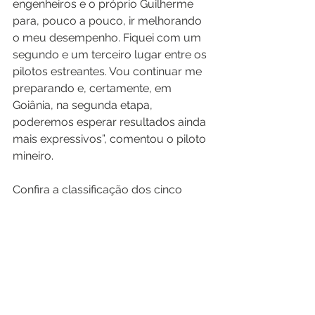
engenheiros e o próprio Guilherme 
para, pouco a pouco, ir melhorando 
o meu desempenho. Fiquei com um 
segundo e um terceiro lugar entre os 
pilotos estreantes. Vou continuar me 
preparando e, certamente, em 
Goiânia, na segunda etapa, 
poderemos esperar resultados ainda 
mais expressivos”, comentou o piloto 
mineiro.
Confira a classificação dos cinco 
primeiros do Campeonato Rookie:
1. André Moraes Jr., 50
2. 
Erik Mayrink
, 42
3. Matheus Iorio, 30
4. Diego Ramos, 18
5. Gabriel Lusquiños, 17