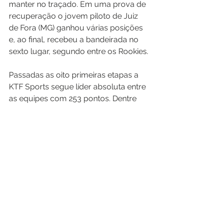
manter no traçado. Em uma prova de 
recuperação o jovem piloto de Juiz 
de Fora (MG) ganhou várias posições 
e, ao final, recebeu a bandeirada no 
sexto lugar, segundo entre os Rookies.
Passadas as oito primeiras etapas a 
KTF Sports segue líder absoluta entre 
as equipes com 253 pontos. Dentre 
os pilotos Salas tem 26 pontos de 
vantagem sobre o segundo 
colocado com 176 pontos no total, 
Mayrink é o décimo, porém, 
empatado com o oitavo e com o 
nono, com 77 pontos. Entre os 
Rookies ele segue líder, com 155 
pontos contra 127 do vice-líder.
A Stock Light retoma suas atividades 