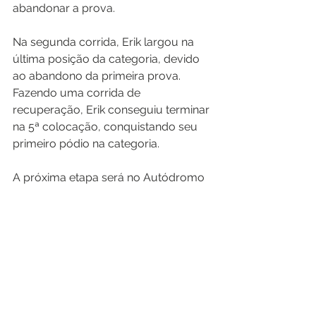
abandonar a prova.
Na segunda corrida, Erik largou na 
última posição da categoria, devido 
ao abandono da primeira prova. 
Fazendo uma corrida de 
recuperação, Erik conseguiu terminar 
na 5ª colocação, conquistando seu 
primeiro pódio na categoria.
A próxima etapa será no Autódromo 
de Tarumã, em Viamão (RS) no dia 13 
de outubro de 2024.
Erik Mayrink é patrocinado pelo 
Essere Group, Kimberlit Agrociências 
e Bionat Soluções Biológicas.