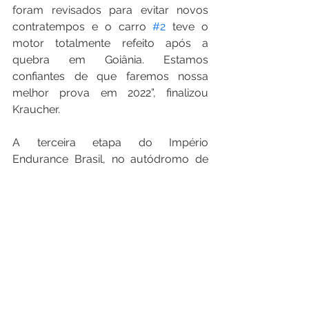
foram revisados para evitar novos 
contratempos e o carro 
#2
 teve o 
motor totalmente refeito após a 
quebra em Goiânia. Estamos 
confiantes de que faremos nossa 
melhor prova em 2022”, finalizou 
Kraucher.
A terceira etapa do Império 
Endurance Brasil, no autódromo de 
Santa Cruz do Sul, acontece neste 
sábado (18), com quatro horas de 
duração. A prova terá largada às 
11h30 e transmissão via TV pelo canal 
Bandsports e na internet pelo canal de 
YouTube da categoria.