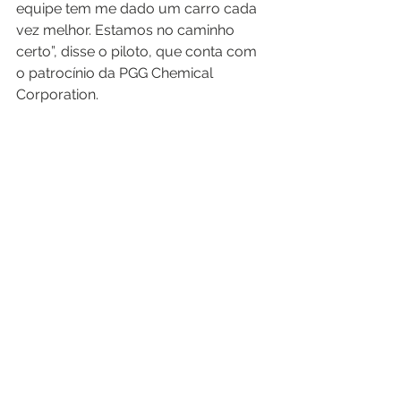
equipe tem me dado um carro cada 
vez melhor. Estamos no caminho 
certo”, disse o piloto, que conta com 
o patrocínio da PGG Chemical 
Corporation.
A próxima rodada dupla da Stock 
Light acontece no circuito do 
Londrina, também no Paraná, nos 
dias 05 e 06 de maio.
See All
Recent Posts