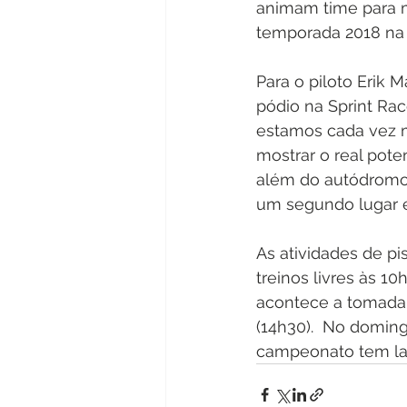
animam time para mo
temporada 2018 na p
Para o piloto Erik 
pódio na Sprint Rac
estamos cada vez m
mostrar o real pote
além do autódromo s
um segundo lugar e 
As atividades de p
treinos livres às 1
acontece a tomada c
(14h30).  No doming
campeonato tem lar