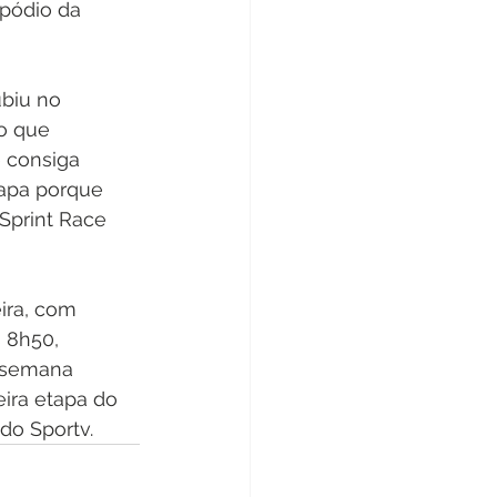
 pódio da 
ubiu no 
o que 
 consiga 
tapa porque 
Sprint Race 
ira, com 
 8h50, 
e semana 
eira etapa do 
do Sportv.