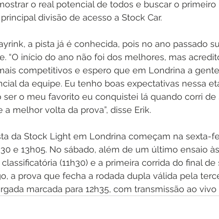
strar o real potencial de todos e buscar o primeiro
rincipal divisão de acesso a Stock Car.
Mayrink, a pista já é conhecida, pois no ano passado s
e. “O início do ano não foi dos melhores, mas acredit
ais competitivos e espero que em Londrina a gente
ncial da equipe. Eu tenho boas expectativas nessa e
er o meu favorito eu conquistei lá quando corri de 
a melhor volta da prova”, disse Erik.
ista da Stock Light em Londrina começam na sexta-fe
0h30 e 13h05. No sábado, além de um último ensaio às
lassificatória (11h30) e a primeira corrida do final d
o, a prova que fecha a rodada dupla válida pela terc
gada marcada para 12h35, com transmissão ao vivo 