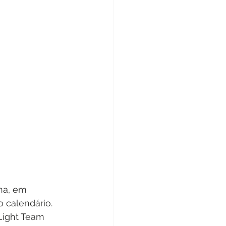
na, em 
 calendário. 
Light Team 