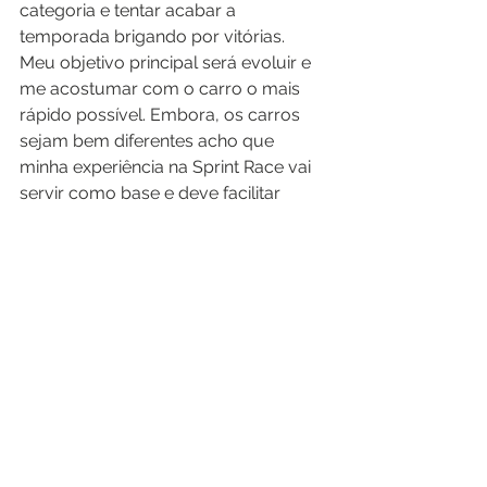
categoria e tentar acabar a 
temporada brigando por vitórias. 
Meu objetivo principal será evoluir e 
me acostumar com o carro o mais 
rápido possível. Embora, os carros 
sejam bem diferentes acho que 
minha experiência na Sprint Race vai 
servir como base e deve facilitar 
bastante essa minha adaptação”, 
explicou.
A Stock Car Light terá sua primeira 
etapa no dia 10 de março, em 
Interlagos/SP.
See All
Recent Posts